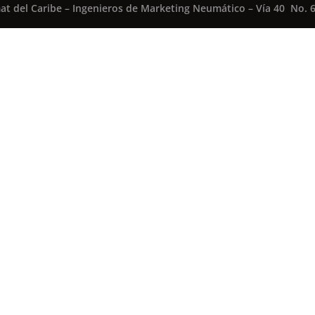
at del Caribe – Ingenieros de Marketing Neumático – Vía 40 No. 6