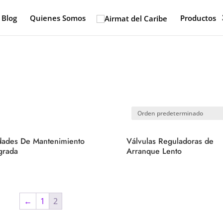
Blog
Quienes Somos
Productos
dades De Mantenimiento
Válvulas Reguladoras de
grada
Arranque Lento
←
1
2