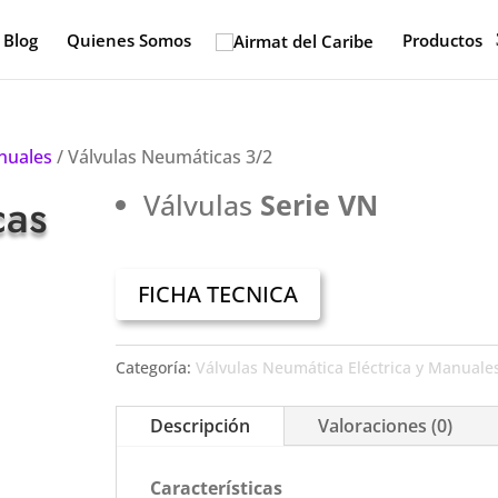
Blog
Quienes Somos
Productos
anuales
/ Válvulas Neumáticas 3/2
cas
Válvulas
Serie VN
FICHA TECNICA
Categoría:
Válvulas Neumática Eléctrica y Manuale
Descripción
Valoraciones (0)
Características