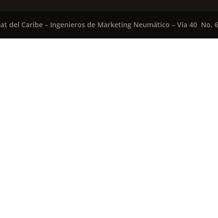
at del Caribe – Ingenieros de Marketing Neumático – Vía 40 No. 6