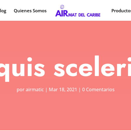
log
Quienes Somos
Producto
quis sceler
por
airmatic
|
Mar 18, 2021
|
0 Comentarios