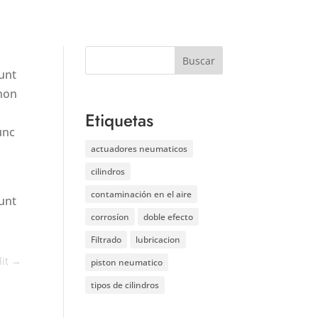
dunt
 non
Etiquetas
unc
actuadores neumaticos
cilindros
contaminación en el aire
dunt
corrosíon
doble efecto
Filtrado
lubricacion
it
→
piston neumatico
tipos de cilindros