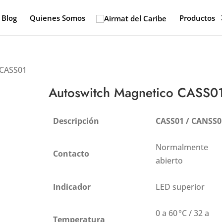
Blog
Quienes Somos
Productos
 CASS01
Autoswitch Magnetico CASS0
Descripción
CASS01 / CANSS0
Normalmente
Contacto
abierto
Indicador
LED superior
0 a 60 °C / 32 a
Temperatura