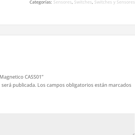
Categorías:
Sensores
,
Switches
,
Switches y Sensore
h Magnetico CASS01”
 será publicada.
Los campos obligatorios están marcados