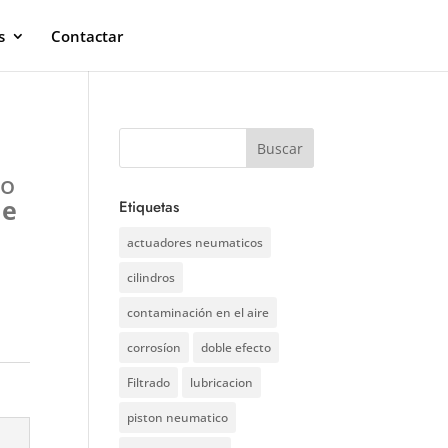
s
Contactar
ro
ie
Etiquetas
actuadores neumaticos
cilindros
contaminación en el aire
corrosíon
doble efecto
Filtrado
lubricacion
piston neumatico