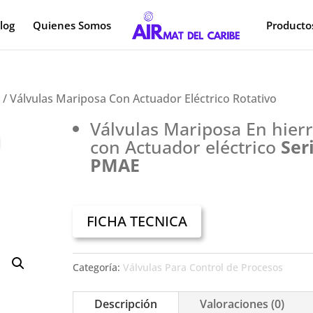
log
Quienes Somos
Producto
s
/ Válvulas Mariposa Con Actuador Eléctrico Rotativo
a
Válvulas Mariposa En hier
con Actuador eléctrico
Ser
PMAE
FICHA TECNICA
Categoría:
Válvulas Para Control de Procesos
Descripción
Valoraciones (0)