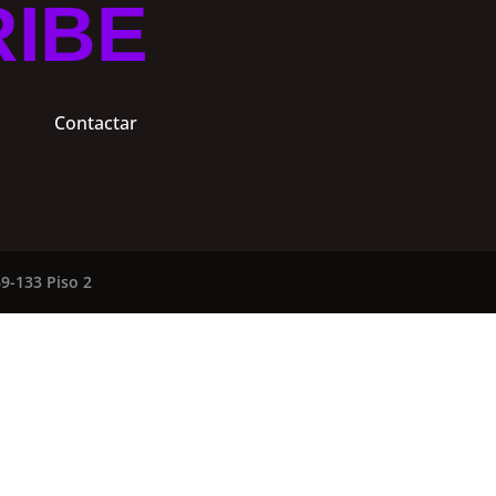
RIBE
Contactar
9-133 Piso 2