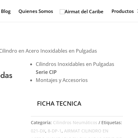
Blog
Quienes Somos
Productos
Cilindro en Acero Inoxidables en Pulgadas
Cilindros Inoxidables en Pulgadas
Serie CIP
adas
Montajes y Accesorios
FICHA TECNICA
Categoría:
Cilindros Neumáticos
Etiquetas:
021-DX
,
8-DP-1
,
AIRMAT CILINDRO EN