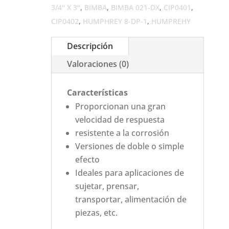
3/4" X 3"
,
BIMBA
,
BIMBA 021-DX
,
CIP0401
,
CIP0402
,
HUMPHREY 8-DP-1
,
HUMPREHY
Descripción
Valoraciones (0)
Características
Proporcionan una gran
velocidad de respuesta
resistente a la corrosión
Versiones de doble o simple
efecto
Ideales para aplicaciones de
sujetar, prensar,
transportar, alimentación de
piezas, etc.