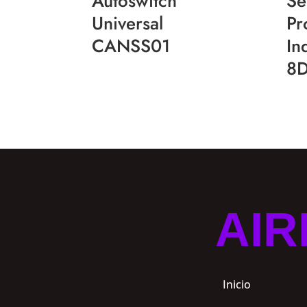
Autoswitch
Se
Universal
Pr
CANSS01
In
8
AIR
Inicio