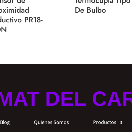
nsor de
Termocupla Tipo 
oximidad
De Bulbo
ductivo PR18-
DN
MAT DEL CA
Blog
Quienes Somos
Productos