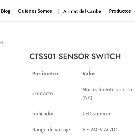
Blog
Quienes Somos
Productos
CH
CTSS01 SENSOR SWITCH
Parámetro
Valor
Normalmente abierto
Contacto
(NA)
Indicador
LED superior
Rango de voltaje
5 ~ 240 V AC/DC