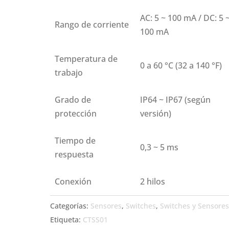
AC: 5 ~ 100 mA / DC: 5 
Rango de corriente
100 mA
Temperatura de
0 a 60 °C (32 a 140 °F)
trabajo
Grado de
IP64 ~ IP67 (según
protección
versión)
Tiempo de
0,3 ~ 5 ms
respuesta
Conexión
2 hilos
Categorías:
Sensores
,
Switches
,
Switches y Sensore
Etiqueta:
CTSS01